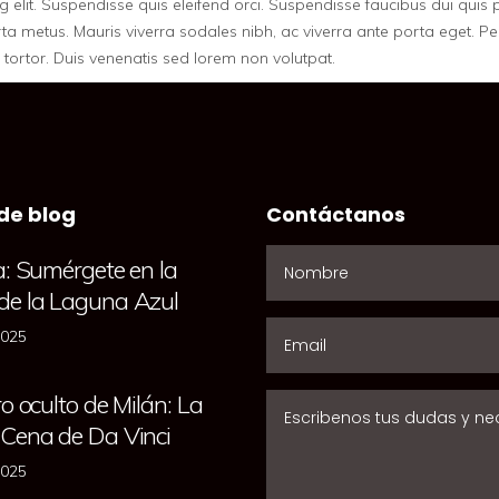
 elit. Suspendisse quis eleifend orci. Suspendisse faucibus dui quis 
orta metus. Mauris viverra sodales nibh, ac viverra ante porta ege
ortor. Duis venenatis sed lorem non volutpat.
de blog
Contáctanos
a: Sumérgete en la
de la Laguna Azul
2025
ro oculto de Milán: La
 Cena de Da Vinci
2025