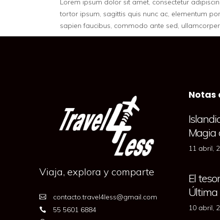
Lorem ipsum dolor sit amet, consectetur adipiscing
tortor ipsum, sagittis quis nunc ac, elementum p
sapien faucibus, commodo ante sed, ullamcorper t
Notas 
Islandi
Magia 
11 abril, 
Viaja, explora y comparte
El teso
Última
contacto.travel4less@gmail.com
10 abril, 
55 5601 6884