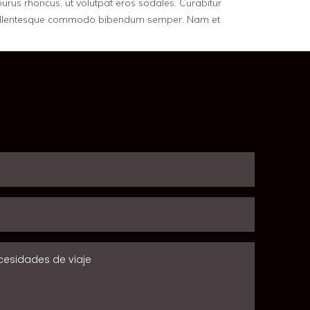
purus rhoncus, ut volutpat eros sodales. Curabitur
t. Pellentesque commodo bibendum semper. Nam et